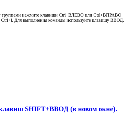
жду группами нажмите клавиши Ctrl+ВЛЕВО или Ctrl+ВПРАВО.
и Ctrl+]. Для выполнения команды используйте клавишу ВВОД.