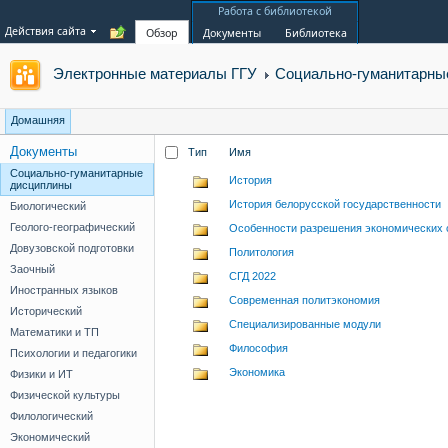
Работа с библиотекой
Действия сайта
Обзор
Документы
Библиотека
Электронные материалы ГГУ
Социально-гуманитарны
Домашняя
Документы
Тип
Имя
Социально-гуманитарные
История
дисциплины
История белорусской государственности
Биологический
Геолого-географический
Особенности разрешения экономических 
Довузовской подготовки
Политология
Заочный
СГД 2022
Иностранных языков
Современная политэкономия
Исторический
Специализированные модули
Математики и ТП
Философия
Психологии и педагогики
Экономика
Физики и ИТ
Физической культуры
Филологический
Экономический