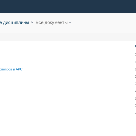
е дисциплины
Все документы
спопров и АРС