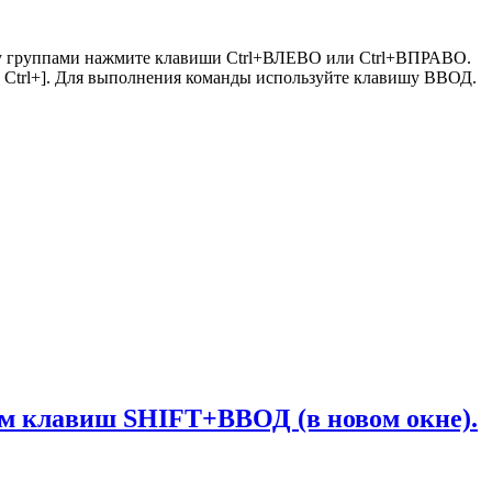
жду группами нажмите клавиши Ctrl+ВЛЕВО или Ctrl+ВПРАВО.
и Ctrl+]. Для выполнения команды используйте клавишу ВВОД.