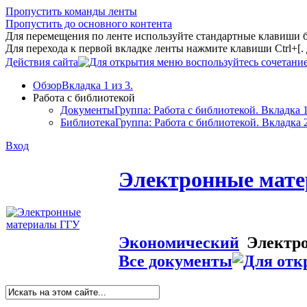
Пропустить команды ленты
Пропустить до основного контента
Для перемещения по ленте используйте стандартные клавиши 
Для перехода к первой вкладке ленты нажмите клавиши Ctrl+[
Действия сайта
Обзор
Вкладка 1 из 3.
Работа с библиотекой
Документы
Группа: Работа с библиотекой. Вкладка 1
Библиотека
Группа: Работа с библиотекой. Вкладка 2
Вход
Электронные мат
Экономический
Электр
Все документы