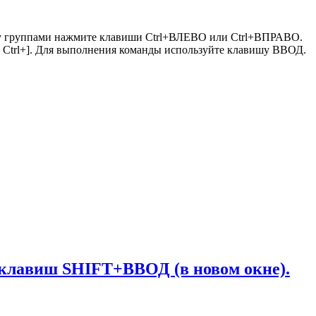
жду группами нажмите клавиши Ctrl+ВЛЕВО или Ctrl+ВПРАВО.
и Ctrl+]. Для выполнения команды используйте клавишу ВВОД.