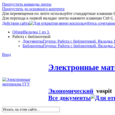
Пропустить команды ленты
Пропустить до основного контента
Для перемещения по ленте используйте стандартные клавиши 
Для перехода к первой вкладке ленты нажмите клавиши Ctrl+[
Действия сайта
Обзор
Вкладка 1 из 3.
Работа с библиотекой
Документы
Группа: Работа с библиотекой. Вкладка 1
Библиотека
Группа: Работа с библиотекой. Вкладка 2
Вход
Электронные ма
Экономический
vospit
Все документы