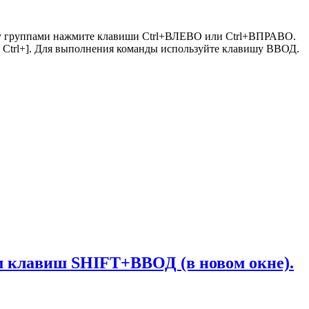
жду группами нажмите клавиши Ctrl+ВЛЕВО или Ctrl+ВПРАВО.
и Ctrl+]. Для выполнения команды используйте клавишу ВВОД.